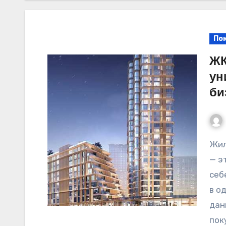
По
ЖК
ун
би
Жилищный комплекс Stories на Мосфильмовской
— э
себ
в о
дан
пок