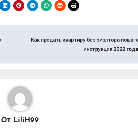
в
Как продать квартиру без риэлтора пошаг
инструкция 2022 год
От
LiliH99