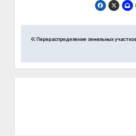
Навигация
Перераспределение земельных участко
по
записям