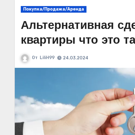
Покупка/Продажа/Аренда
Альтернативная сд
квартиры что это т
От
LiliH99
24.03.2024