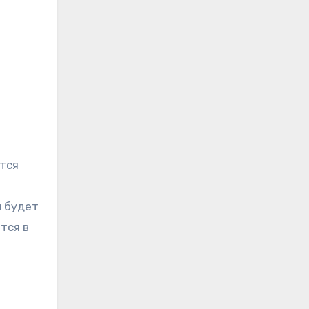
тся
н будет
тся в