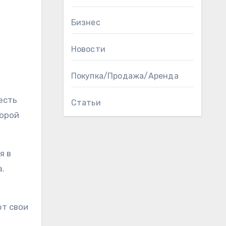
Бизнес
Новости
Покупка/Продажа/Аренда
есть
Статьи
торой
я в
а.
ют свои