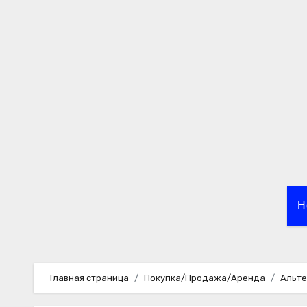
Перейти
к
содержимому
Н
Главная страница
Покупка/Продажа/Аренда
Альте