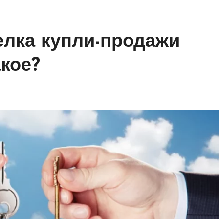
елка купли-продажи
акое?