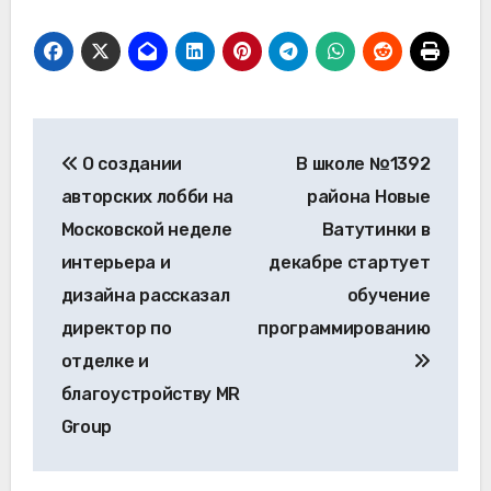
Навигация
О создании
В школе №1392
по
авторских лобби на
района Новые
записям
Московской неделе
Ватутинки в
интерьера и
декабре стартует
дизайна рассказал
обучение
директор по
программированию
отделке и
благоустройству MR
Group