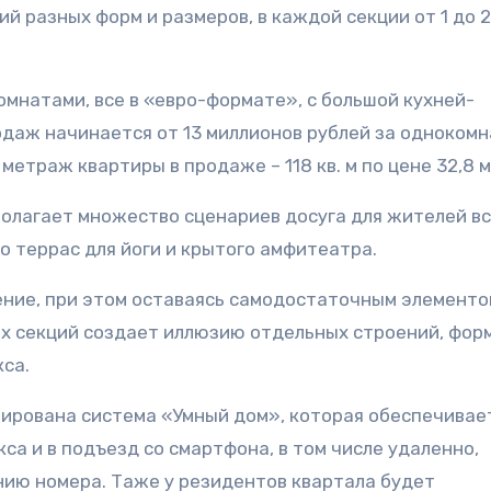
й разных форм и размеров, в каждой секции от 1 до 
омнатами, все в «евро-формате», с большой кухней-
одаж начинается от 13 миллионов рублей за одноком
метраж квартиры в продаже – 118 кв. м по цене 32,8 м
олагает множество сценариев досуга для жителей в
до террас для йоги и крытого амфитеатра.
ение, при этом оставаясь самодостаточным элементо
ых секций создает иллюзию отдельных строений, фор
са.
рирована система «Умный дом», которая обеспечивае
а и в подъезд со смартфона, в том числе удаленно,
нию номера. Таже у резидентов квартала будет