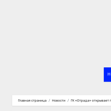
Перейти
к
содержимому
Н
Главная страница
Новости
ГК «Отрада» открывает 