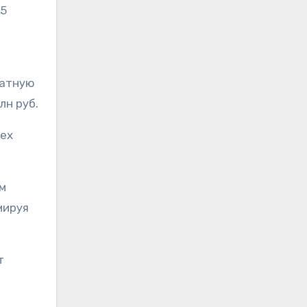
25
натную
лн руб.
сех
м
мируя
т