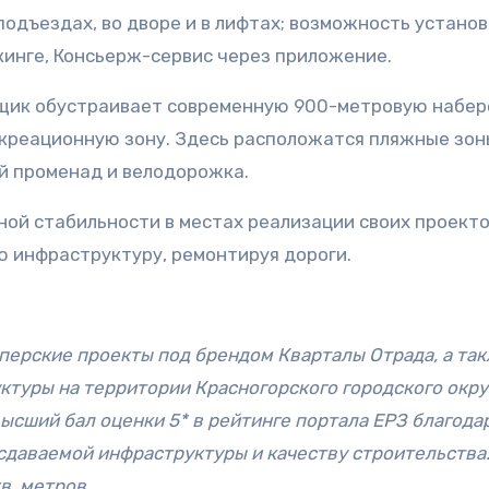
 подъездах, во дворе и в лифтах; возможность устано
кинге, Консьерж-сервис через приложение.
ойщик обустраивает современную 900-метровую набе
креационную зону. Здесь расположатся пляжные зон
й променад и велодорожка.
ной стабильности в местах реализации своих проекто
 инфраструктуру, ремонтируя дороги.
оперские проекты под брендом
Кварталы Отрада, а та
ктуры на территории Красногорского городского окру
ысший бал оценки 5* в рейтинге портала ЕРЗ благода
сдаваемой
инфраструктуры и
качеству строительства
в. метров.