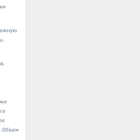
вки
режную
ы,
в,
кже
га
ря
. Объем