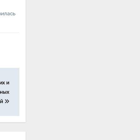
вилась
их и
тных
ей