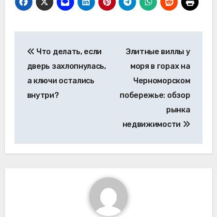
Навигация
Что делать, если
Элитные виллы у
по
дверь захлопнулась,
моря в горах на
записям
а ключи остались
Черноморском
внутри?
побережье: обзор
рынка
недвижимости