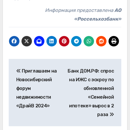
Информация предоставлена
АО
«Россельхозбанк»
Навигация
Приглашаем на
Банк ДОМ.РФ: спрос
по
Новосибирский
на ИЖС с эскроу по
записям
форум
обновленной
недвижимости
«Семейной
«ДрайВ 2024»
ипотеке» вырос в 2
раза