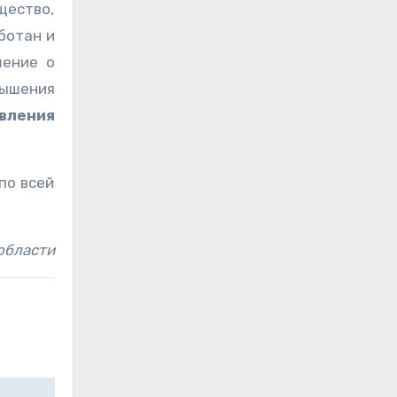
ество,
ботан и
шение о
ышения
вления
по всей
области