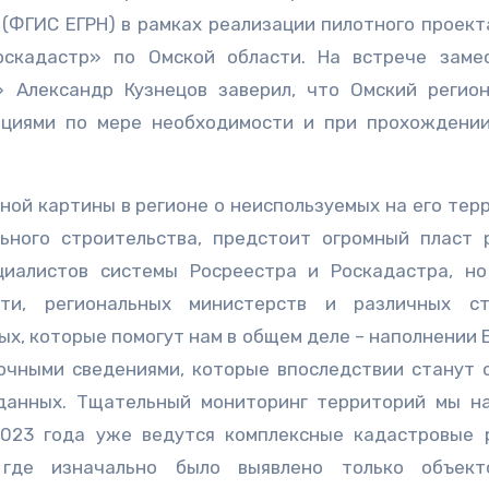
 (ФГИС ЕГРН) в рамках реализации пилотного проект
оскадастр» по Омской области. На встрече заме
» Александр Кузнецов заверил, что Омский регио
ациями по мере необходимости и при прохождени
лной картины в регионе о неиспользуемых на его тер
ьного строительства, предстоит огромный пласт 
циалистов системы Росреестра и Роскадастра, н
ти, региональных министерств и различных стр
, которые помогут нам в общем деле – наполнении 
очными сведениями, которые впоследствии станут 
данных. Тщательный мониторинг территорий мы н
2023 года уже ведутся комплексные кадастровые 
 где изначально было выявлено только объект