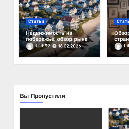
Статьи
Стат
Недвижимость на
Обзор
побережье: обзор рынка
стран
продаж и цен
струк
LiliH99
Li
16.02.2026
Вы Пропустили