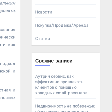
нальным
роекта,
Новости
Покупка/Продажа/Аренда
зования
рически
Статьи
 и, как
Свежие записи
 подход
нской и
Аутрич сервис: как
эффективно привлекать
клиентов с помощью
стная и
холодных email-рассылок
сновных
Недвижимость на побережье:
обзор рынка продаж и цен