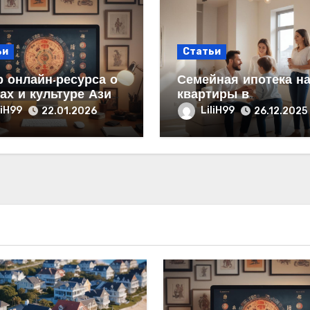
ьи
Статьи
 онлайн-ресурса о
Семейная ипотека н
ах и культуре Азии:
квартиры в
тура и содержание
новостройках с став
liH99
LiliH99
22.01.2026
26.12.2025
от 6% от застройщик