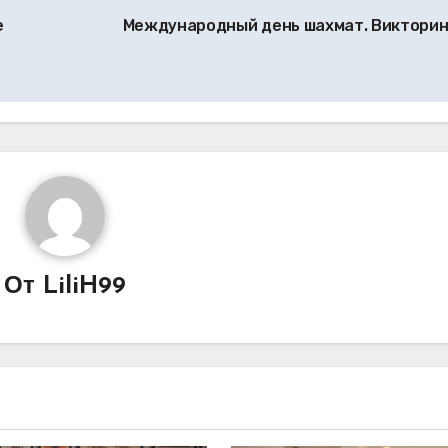
е
Международный день шахмат. Виктори
От
LiliH99