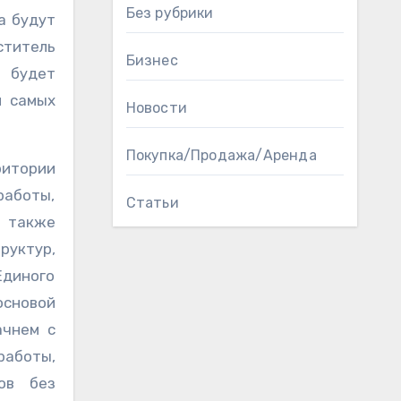
Без рубрики
а будут
ститель
Бизнес
н будет
и самых
Новости
Покупка/Продажа/Аренда
ритории
работы,
Статьи
о также
уктур,
Единого
основой
ачнем с
работы,
ов без