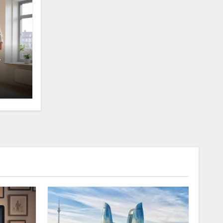
а
кой
а