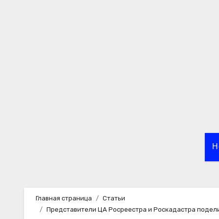
Перейти
к
содержимому
Н
Главная страница
Статьи
Представители ЦА Росреестра и Роскадастра подели