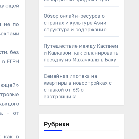
едующей
Обзор онлайн-ресурса о
странах и культуре Азии:
я не по
структура и содержание
ектами
Путешествие между Каспием
ти, без
и Кавказом: как спланировать
поездку из Махачкалы в Баку
 в ЕГРН
Семейная ипотека на
квартиры в новостройках с
тающей»
ставкой от 6% от
стровые
застройщика
каждого
а, – от
Рубрики
х как в