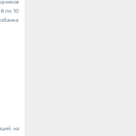
ядчиков
8 по 10
збанка
ций, на