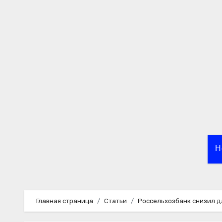
Перейти
к
содержимому
Н
Главная страница
Статьи
Россельхозбанк снизил д