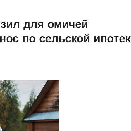
изил для омичей
нос по сельской ипотек