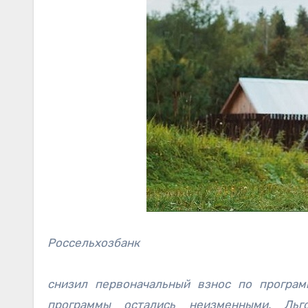
Россельхозбанк
снизил первоначальный взнос по програ
программы остались неизменными. Льг