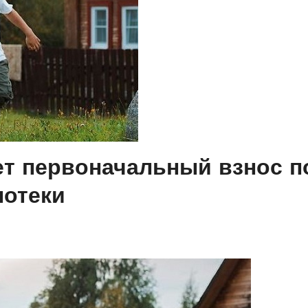
ет первоначальный взнос п
потеки