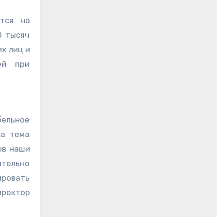
тся на
0 тысяч
х лиц и
ей при
бельное
на тема
ов наши
ительно
ировать
иректор