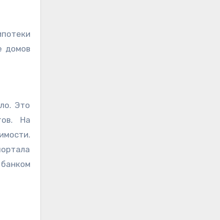
ипотеки
е домов
ло. Это
ов. На
имости.
портала
 банком