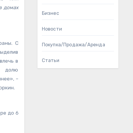
в домах
Бизнес
Новости
раны. С
Покупка/Продажа/Аренда
выделив
Статьи
влечь в
ь долю
нее», –
оркин.
ре до 6