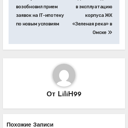
по
возобновил прием
в эксплуатацию
записям
заявок на IT-ипотеку
корпуса ЖК
по новым условиям
«Зеленая река» в
Омске
От
LiliH99
Похожие Записи