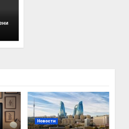
ении
ны —
Новости