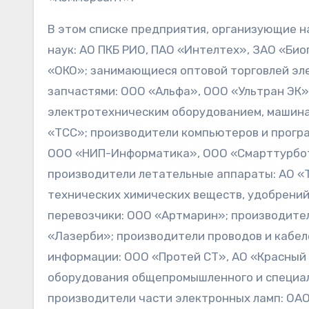
В этом списке предприятия, организующие
н
наук: АО ПКБ РИО, ПАО «Интелтех», ЗАО «Би
«ОКО»; з
анимающиеся оптовой торговлей эл
запчастями: ООО «Альфа», ООО «Ультран ЭК»;
электротехническим оборудованием, машина
«ТСС»; п
роизводители компьютеров и програ
ООО «НИП-Информатика», ООО «Смарттурбот
п
роизводители летательные аппараты: АО «
технических химических веществ, удобрений
перевозчики
: ООО «Артмарин»; п
роизводите
«Лазерби»; п
роизводители проводов и кабел
информации: ООО «Протей СТ», АО «Красный
оборудования общепромышленного и специал
производители
части электронных ламп: ОА