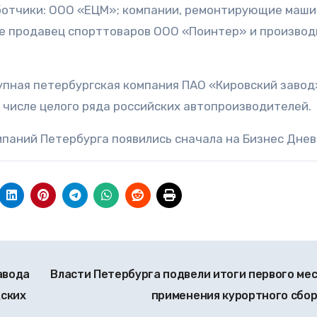
отчики: ООО «ЕЦМ»; компании, ре
монтирующие маши
е п
родавец спорттоваров ООО «Поинтер» и производ
рупная петербургская компания ПАО «Кировский завод
 числе целого ряда российских автопроизводителей.
мпаний Петербурга появились сначала на Бизнес Днев
авода
Власти Петербурга подвели итоги первого ме
дских
применения курортного сбо