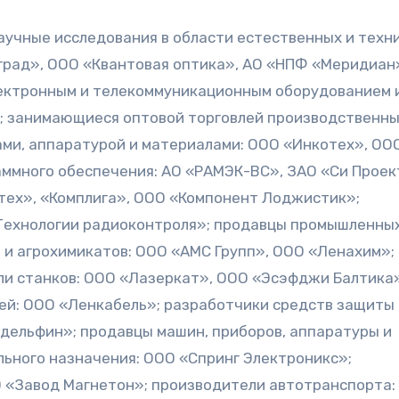
аучные исследования в области естественных и техн
оград», ООО «Квантовая оптика», АО «НПФ «Меридиан»
ектронным и телекоммуникационным оборудованием и
 з
анимающиеся оптовой торговлей производственн
ми, аппаратурой и материалами: ООО «Инкотех», ОО
ммного обеспечения: АО «РАМЭК-ВС», ЗАО «Си Проек
ех», «Комплига», ООО «Компонент Лоджистик»;
Технологии радиоконтроля»; продавцы
промышленных
 и агрохимикатов: ООО «АМС Групп», ООО «Ленахим»;
ли станков: ООО «Лазеркат», ООО «Эсэфджи Балтика
ей: ООО «Ленкабель»; р
азработчики средств защиты
 дельфин»; продавцы
машин, приборов, аппаратуры и
ьного назначения: ООО «Спринг Электроникс»;
О «Завод Магнетон»; производители
автотранспорта: