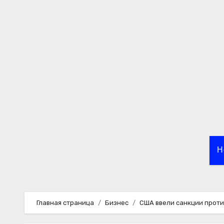
Перейти
к
содержимому
Н
Главная страница
Бизнес
США ввели санкции проти