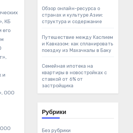
Обзор онлайн-ресурса о
ических
странах и культуре Азии:
, КБ
структура и содержание
 его
Путешествие между Каспием
ым
и Кавказом: как спланировать
О
поездку из Махачкалы в Баку
т»,
Семейная ипотека на
квартиры в новостройках с
 и
ставкой от 6% от
застройщика
», ООО
Рубрики
 ООО
Без рубрики