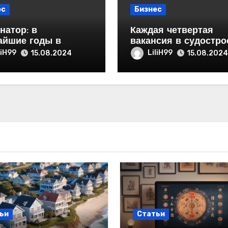
ес
Бизнес
натор: в
Каждая четвертая
айшие годы в
вакансия в судостро
е появятся два
и судоремонте стра
liH99
LiliH99
15.08.2024
15.08.2024
тка новых
петербургская
приятий и порядка
сяч рабочих мест
ьи
Статьи