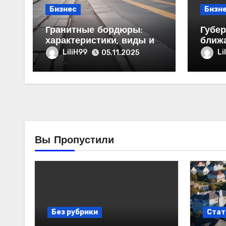
Бизнес
Бизн
Гранитные бордюры:
Губер
характеристики, виды и
ближ
области применения
город
LiliH99
Li
05.11.2025
деся
пред
50 ты
Вы Пропустили
Без рубрики
Стат