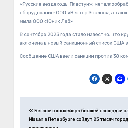
«Русские вездеходы Пластун»;
металлообраб
оборудование: ООО «Вектор Эталон», а такж
мыла ООО «Юник Лаб».
В сентябре 2023 года стало известно, что к
включена в новый санкционный список США в
Сообщение США ввели санкции против 38 ко
Навигация
Беглов: с конвейера бывшей площадки з
по
Nissan в Петербурге сойдут 25 тысяч горо
записям
кроссоверов