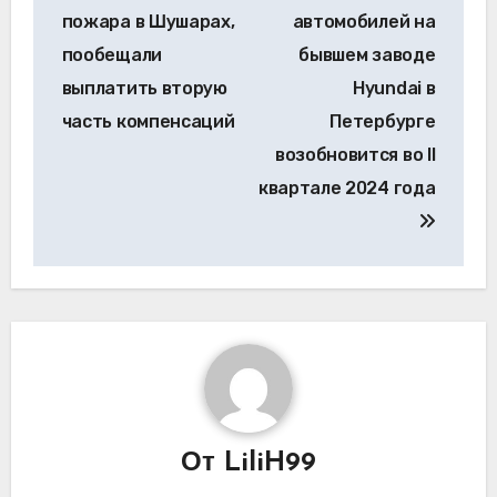
записям
пожара в Шушарах,
автомобилей на
пообещали
бывшем заводе
выплатить вторую
Hyundai в
часть компенсаций
Петербурге
возобновится во II
квартале 2024 года
От
LiliH99