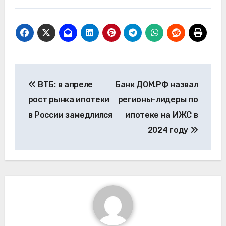
Навигация
ВТБ: в апреле
Банк ДОМ.РФ назвал
по
рост рынка ипотеки
регионы-лидеры по
записям
в России замедлился
ипотеке на ИЖС в
2024 году