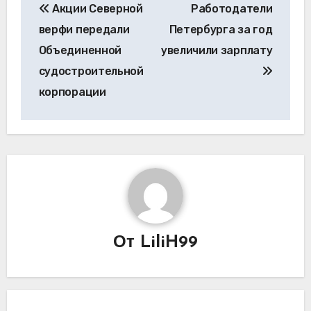
Акции Северной
Работодатели
по
верфи передали
Петербурга за год
записям
Объединенной
увеличили зарплату
судостроительной
корпорации
От
LiliH99