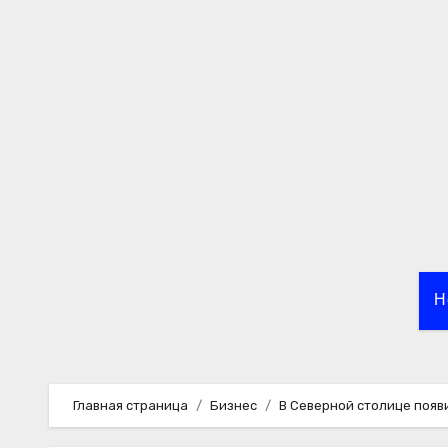
Перейти
к
содержимому
Н
Главная страница
Бизнес
В Северной столице поя