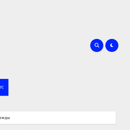
ес
дежды