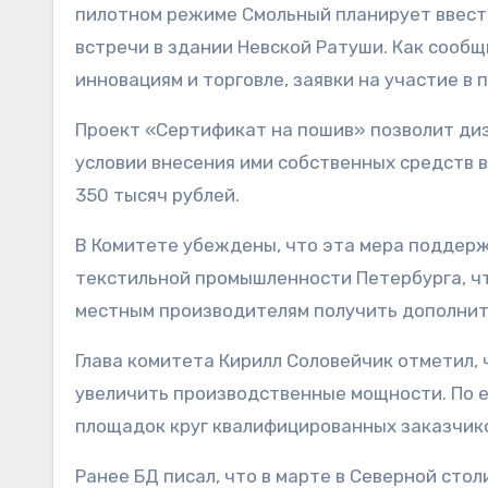
пилотном режиме Смольный планирует ввести
встречи в здании Невской Ратуши. Как сооб
инновациям и торговле, заявки на участие в 
Проект «Сертификат на пошив» позволит дизайнерам покрыть до 80% затрат от стоимости заказа при
условии внесения ими собственных средств 
350 тысяч рублей.
В Комитете убеждены, что эта мера поддер
текстильной промышленности Петербурга, чт
местным производителям получить дополнит
Глава комитета Кирилл Соловейчик отметил,
увеличить производственные мощности. По е
площадок круг квалифицированных заказчико
Ранее БД писал, что в марте в Северной сто