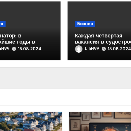
ес
Бизнес
натор: в
Каждая четвертая
айшие годы в
вакансия в судостро
е появятся два
и судоремонте стра
liH99
LiliH99
15.08.2024
15.08.2024
тка новых
петербургская
приятий и порядка
сяч рабочих мест