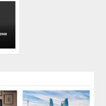
ении
ны —