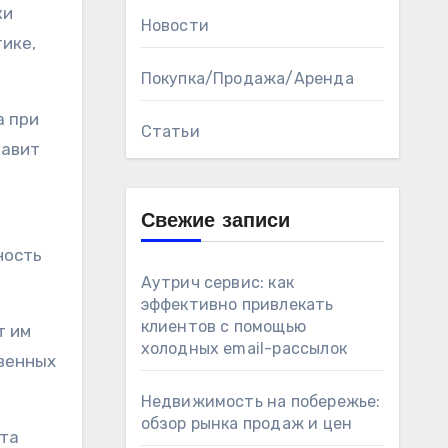
ки
Новости
ике,
Покупка/Продажа/Аренда
Статьи
тавит
Свежие записи
ность
Аутрич сервис: как
эффективно привлекать
клиентов с помощью
т им
холодных email-рассылок
твенных
Недвижимость на побережье:
обзор рынка продаж и цен
кта