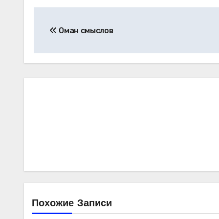
Навигация
Оман смыслов
по
записям
Похожие Записи