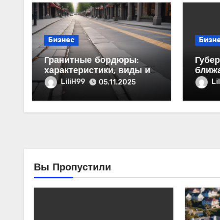
Бизнес
Бизн
Гранитные бордюры:
Губер
характеристики, виды и
ближ
области применения
город
LiliH99
Li
05.11.2025
деся
пред
50 ты
Вы Пропустили