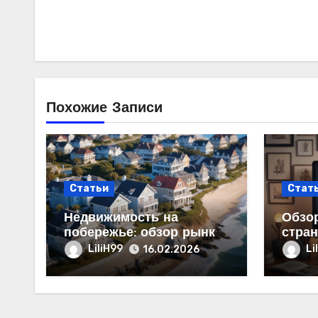
Похожие Записи
Статьи
Стат
Недвижимость на
Обзор
побережье: обзор рынка
стран
продаж и цен
струк
LiliH99
Li
16.02.2026