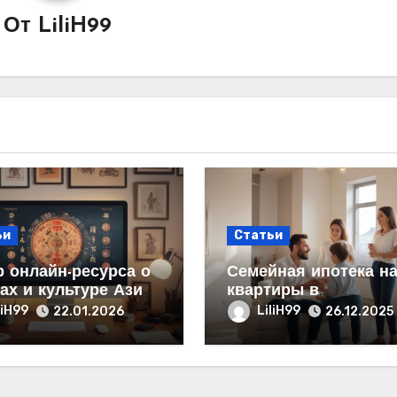
От
LiliH99
ьи
Статьи
 онлайн-ресурса о
Семейная ипотека н
ах и культуре Азии:
квартиры в
тура и содержание
новостройках с став
liH99
LiliH99
22.01.2026
26.12.2025
от 6% от застройщик