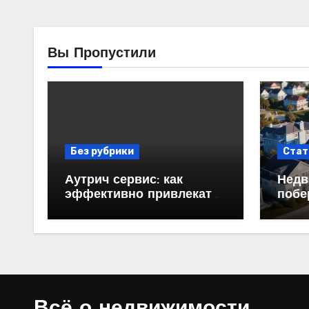
Вы Пропустили
Без рубрики
Стат
Аутрич сервис: как
Недв
эффективно привлекать
побе
клиентов с помощью
прод
холодных email-
рассылок