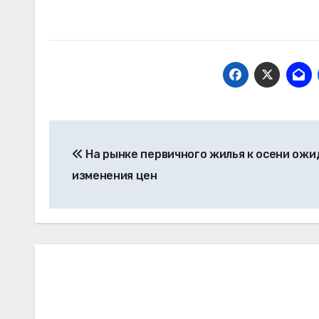
Навигация
На рынке первичного жилья к осени ож
по
изменения цен
записям