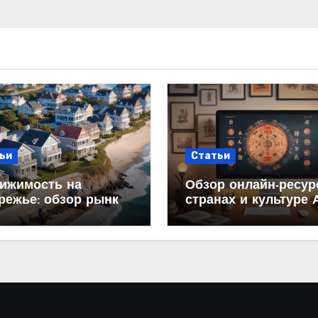
ьи
Статьи
ижимость на
Обзор онлайн-ресур
режье: обзор рынка
странах и культуре 
аж и цен
структура и содерж