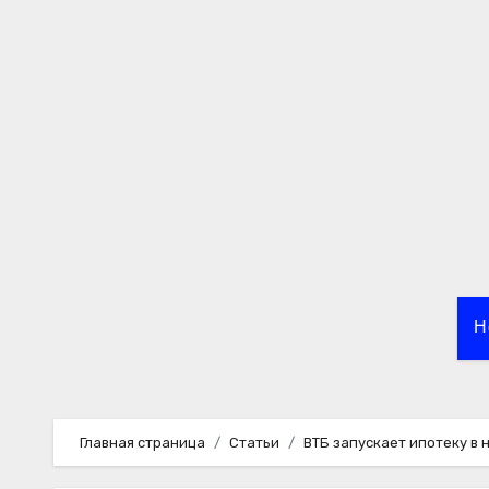
Перейти
к
содержимому
Н
Главная страница
Статьи
ВТБ запускает ипотеку в 