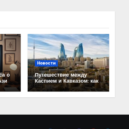
Новости
са о
Путешествие между
Азии:
Каспием и Кавказом: как
ание
спланировать поездку из
Махачкалы в Баку