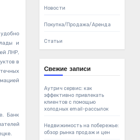
Новости
Покупка/Продажа/Аренда
 удобно
Статьи
клады и
ей ЛНР,
уктов в
Свежие записи
отечных
рмацией
Аутрич сервис: как
эффективно привлекать
клиентов с помощью
холодных email-рассылок
е. Банк
мателей
Недвижимость на побережье:
обзор рынка продаж и цен
ецке.