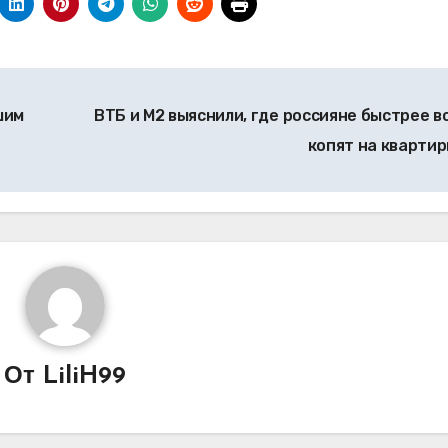
шим
ВТБ и М2 выяснили, где россияне быстрее в
копят на кварти
От
LiliH99