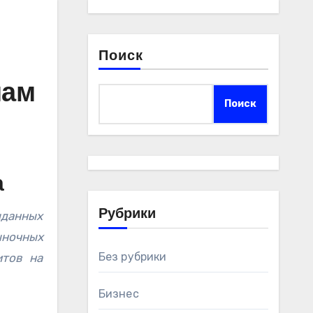
Поиск
мам
Поиск
а
Рубрики
ыночных
Без рубрики
итов на
Бизнес