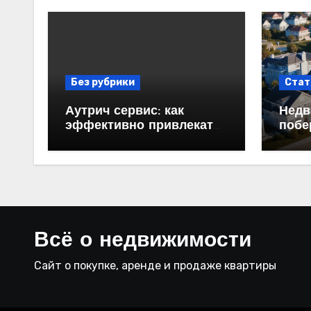
Без рубрики
Стат
Аутрич сервис: как
Недв
эффективно привлекать
побе
клиентов с помощью
прод
холодных email-
рассылок
Всё о недвижимости
Сайт о покупке, аренде и продаже квартиры