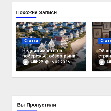
Похожие Записи
Статьи
Стат
Недвижимость на
Обзор
побережье: обзор рынка
стран
продаж и цен
струк
LiliH99
Li
16.02.2026
Вы Пропустили