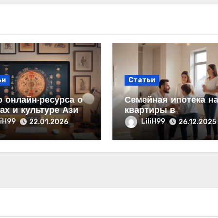
ьи
Статьи
 онлайн-ресурса о
Семейная ипотека н
ах и культуре Азии:
квартиры в
тура и содержание
новостройках с став
liH99
LiliH99
22.01.2026
26.12.2025
от 6% от застройщик