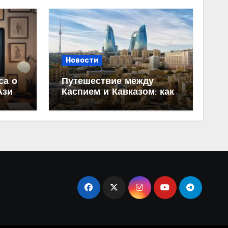
Новости
са о
Путешествие между
Азии:
Каспием и Кавказом: как
ание
спланировать поездку из
Махачкалы в Баку