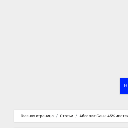
Перейти
к
содержимому
Н
Главная страница
Статьи
Абсолют Банк: 45% ипоте