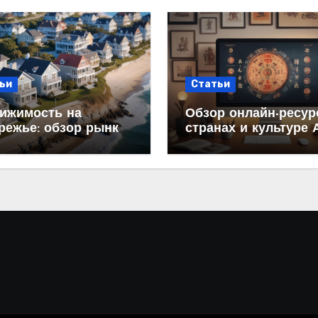
ьи
Статьи
ижимость на
Обзор онлайн-ресур
режье: обзор рынка
странах и культуре 
аж и цен
структура и содерж