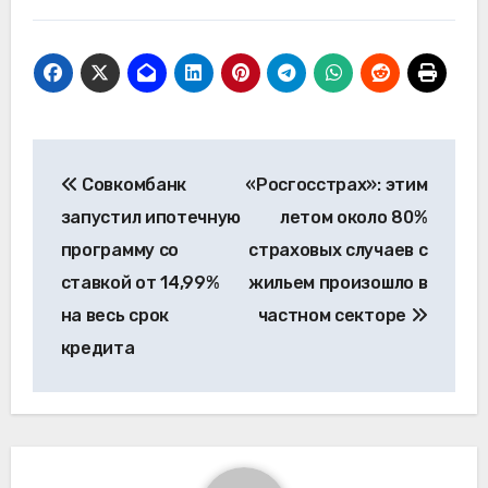
Навигация
Совкомбанк
«Росгосстрах»: этим
по
запустил ипотечную
летом около 80%
записям
программу со
страховых случаев с
ставкой от 14,99%
жильем произошло в
на весь срок
частном секторе
кредита