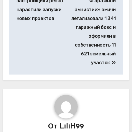
застройщики резко
«гаражной
записям
нарастили запуски
амнистии» омичи
новых проектов
легализовали 1 341
гаражный бокс и
оформили в
собственность 11
621 земельный
участок
От
LiliH99