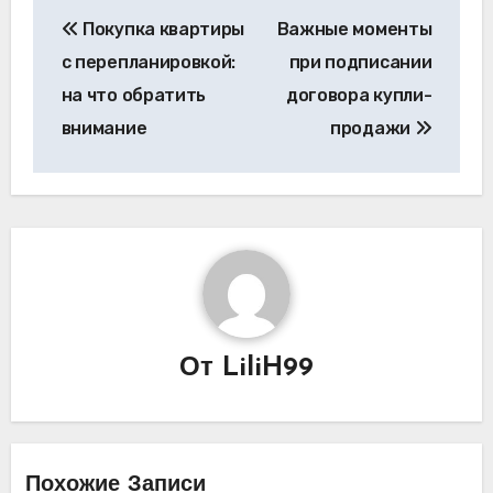
Навигация
Покупка квартиры
Важные моменты
по
с перепланировкой:
при подписании
записям
на что обратить
договора купли-
внимание
продажи
От
LiliH99
Похожие Записи