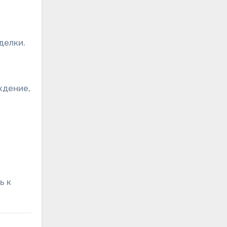
делки.
ждение,
ь к