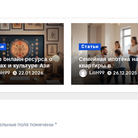
ьи
Статьи
 онлайн-ресурса о
Семейная ипотека н
ах и культуре Азии:
квартиры в
тура и содержание
новостройках с став
liH99
LiliH99
22.01.2026
26.12.2025
от 6% от застройщик
ельные поля помечены
*