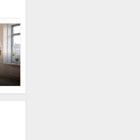
а
кой
а