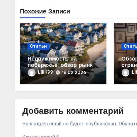
Похожие Записи
Статьи
Стат
Недвижимость на
Обзор
побережье: обзор рынка
стран
продаж и цен
струк
LiliH99
Li
16.02.2026
Добавить комментарий
Ваш адрес email не будет опубликован.
Обязат