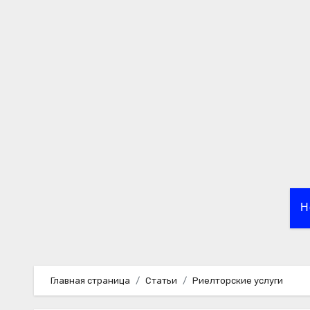
Перейти
к
содержимому
Н
Главная страница
Статьи
Риелторские услуги